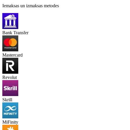
Iemaksas un izmaksas metodes
Bank Transfer
Mastercard
Revolut
Skrill
MiFinity