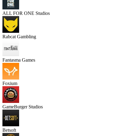
ALL FOR ONE Studios
Rabcat Gambling
Fantasma Games
Foxium
GameBurger Studios
Betsoft