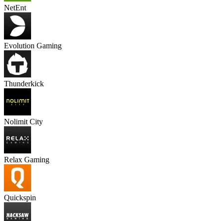
NetEnt
Evolution Gaming
Thunderkick
Nolimit City
Relax Gaming
Quickspin