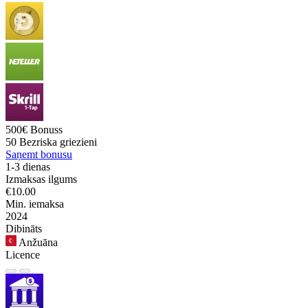
500€
Bonuss
50
Bezriska griezieni
Saņemt bonusu
1-3 dienas
Izmaksas ilgums
€10.00
Min. iemaksa
2024
Dibināts
Anžuāna
Licence