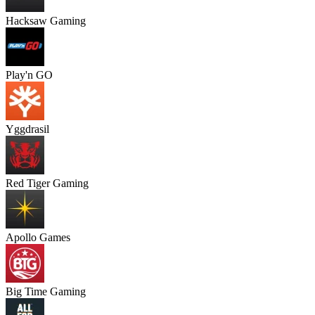
Hacksaw Gaming
Play'n GO
Yggdrasil
Red Tiger Gaming
Apollo Games
Big Time Gaming