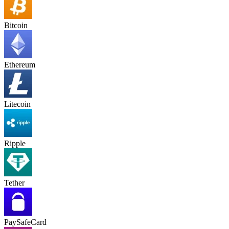
Bitcoin
Ethereum
Litecoin
Ripple
Tether
PaySafeCard