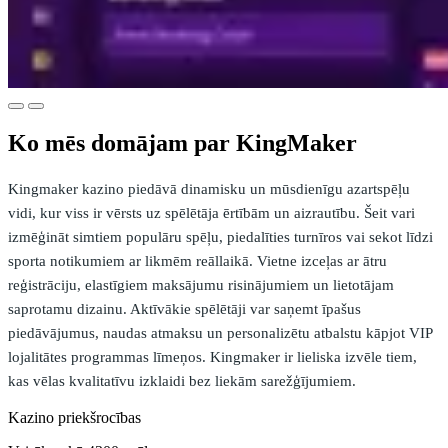
Ko mēs domājam par KingMaker
Kingmaker kazino piedāvā dinamisku un mūsdienīgu azartspēļu
vidi, kur viss ir vērsts uz spēlētāja ērtībām un aizrautību. Šeit vari
izmēģināt simtiem populāru spēļu, piedalīties turnīros vai sekot līdzi
sporta notikumiem ar likmēm reāllaikā. Vietne izceļas ar ātru
reģistrāciju, elastīgiem maksājumu risinājumiem un lietotājam
saprotamu dizainu. Aktīvākie spēlētāji var saņemt īpašus
piedāvājumus, naudas atmaksu un personalizētu atbalstu kāpjot VIP
lojalitātes programmas līmeņos. Kingmaker ir lieliska izvēle tiem,
kas vēlas kvalitatīvu izklaidi bez liekām sarežģījumiem.
Kazino priekšrocības