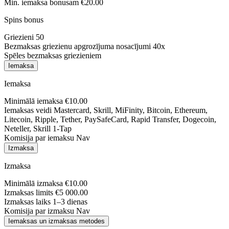
Min. iemaksa bonusam
€20.00
Spins bonus
Griezieni
50
Bezmaksas griezienu apgrozījuma nosacījumi
40x
Spēles bezmaksas griezieniem
Iemaksa
Iemaksa
Minimālā iemaksa
€10.00
Iemaksas veidi
Mastercard, Skrill, MiFinity, Bitcoin, Ethereum,
Litecoin, Ripple, Tether, PaySafeCard, Rapid Transfer, Dogecoin,
Neteller, Skrill 1-Tap
Komisija par iemaksu
Nav
Izmaksa
Izmaksa
Minimālā izmaksa
€10.00
Izmaksas limits
€5 000.00
Izmaksas laiks
1–3 dienas
Komisija par izmaksu
Nav
Iemaksas un izmaksas metodes