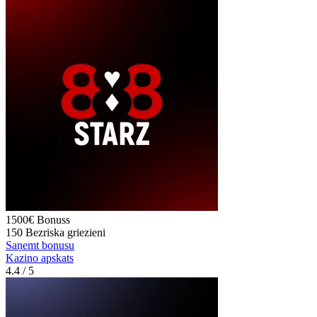
1500€
Bonuss
150
Bezriska griezieni
Saņemt bonusu
Kazino apskats
4.4
/ 5