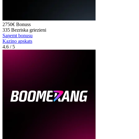
2750€
Bonuss
335
Bezriska griezieni
Saņemt bonusu
Kazino apskats
4.6
/ 5