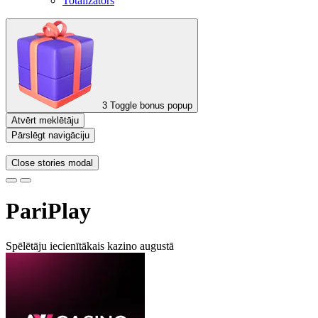
Totalizators
3
Toggle bonus popup
Atvērt meklētāju
Pārslēgt navigāciju
Close stories modal
PariPlay
Spēlētāju iecienītākais kazino
augustā