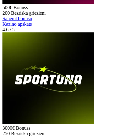
500€
Bonuss
200
Bezriska griezieni
Saņemt bonusu
Kazino apskats
4.6
/ 5
3000€
Bonuss
250
Bezriska griezieni