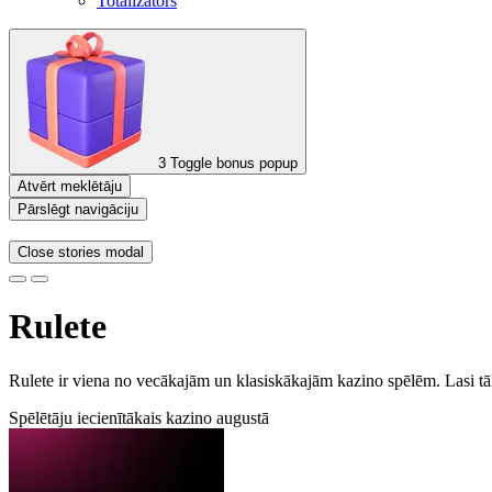
Totalizators
3
Toggle bonus popup
Atvērt meklētāju
Pārslēgt navigāciju
Close stories modal
Rulete
Rulete ir viena no vecākajām un klasiskākajām kazino spēlēm. Lasi tāl
Spēlētāju iecienītākais kazino
augustā