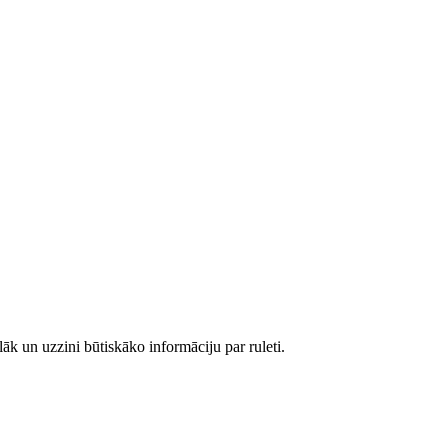
āk un uzzini būtiskāko informāciju par ruleti.