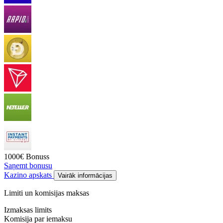
1000€
Bonuss
Saņemt bonusu
Kazino apskats
Vairāk informācijas
Limiti un komisijas maksas
Izmaksas limits
Komisija par iemaksu