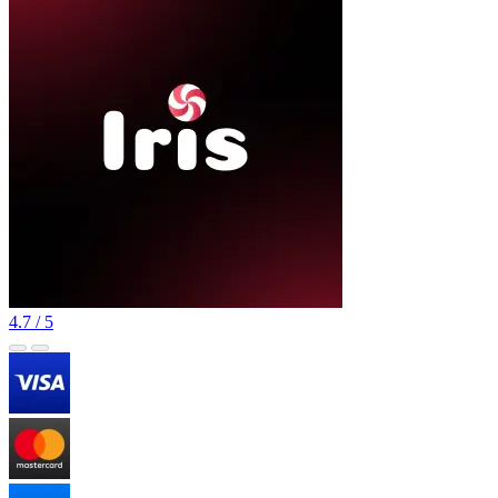
4.7
/ 5