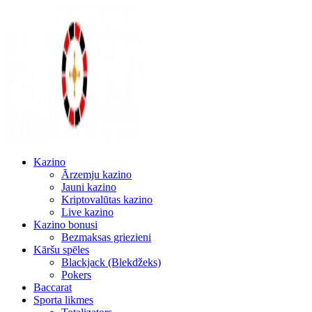
Kazino
Ārzemju kazino
Jauni kazino
Kriptovalūtas kazino
Live kazino
Kazino bonusi
Bezmaksas griezieni
Kāršu spēles
Blackjack (Blekdžeks)
Pokers
Baccarat
Sporta likmes