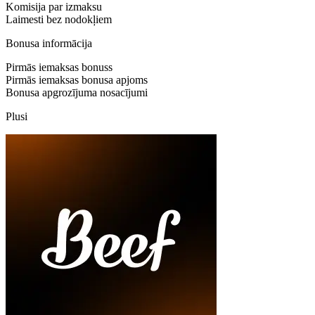
Komisija par izmaksu
Laimesti bez nodokļiem
Bonusa informācija
Pirmās iemaksas bonuss
Pirmās iemaksas bonusa apjoms
Bonusa apgrozījuma nosacījumi
Plusi