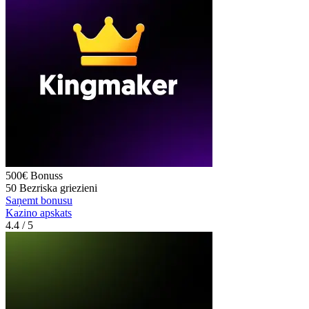
500€
Bonuss
50
Bezriska griezieni
Saņemt bonusu
Kazino apskats
4.4
/ 5