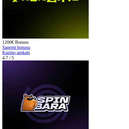
1200€
Bonuss
Saņemt bonusu
Kazino apskats
4.7
/ 5