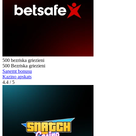
500 bezriska griezieni
500
Bezriska griezieni
Saņemt bonusu
Kazino apskats
4.4
/ 5