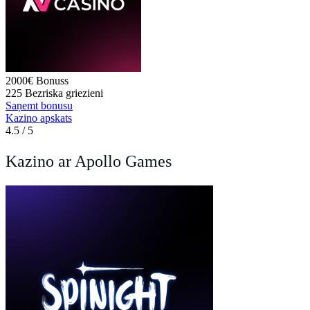
2000€
Bonuss
225
Bezriska griezieni
Saņemt bonusu
Kazino apskats
4.5
/ 5
Kazino ar Apollo Games