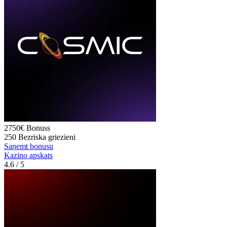
2750€
Bonuss
250
Bezriska griezieni
Saņemt bonusu
Kazino apskats
4.6
/ 5