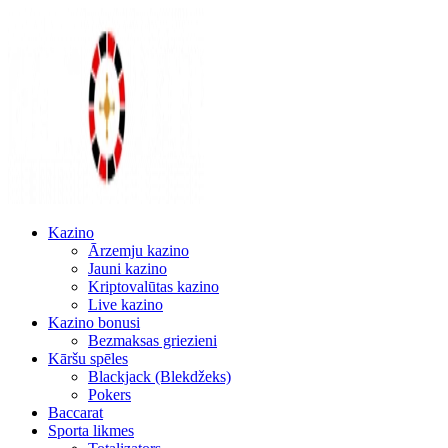
Kazino
Ārzemju kazino
Jauni kazino
Kriptovalūtas kazino
Live kazino
Kazino bonusi
Bezmaksas griezieni
Kāršu spēles
Blackjack (Blekdžeks)
Pokers
Baccarat
Sporta likmes