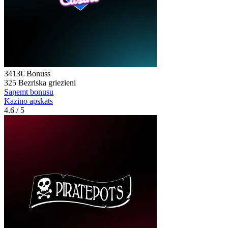
3413€
Bonuss
325
Bezriska griezieni
Saņemt bonusu
Kazino apskats
4.6
/ 5