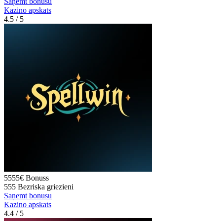
Saņemt bonusu
Kazino apskats
4.5
/ 5
5555€
Bonuss
555
Bezriska griezieni
Saņemt bonusu
Kazino apskats
4.4
/ 5