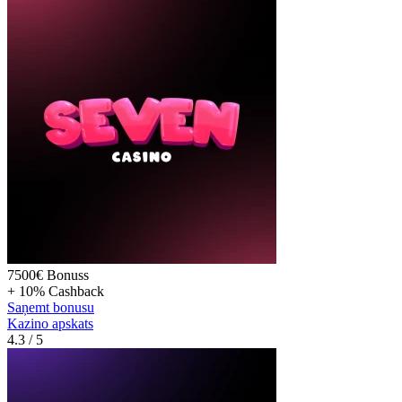
7500€
Bonuss
+ 10% Cashback
Saņemt bonusu
Kazino apskats
4.3
/ 5