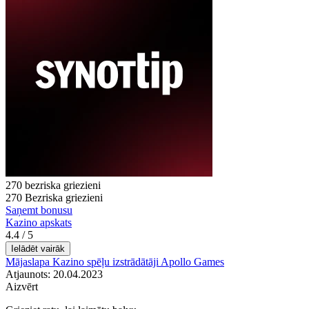
270 bezriska griezieni
270
Bezriska griezieni
Saņemt bonusu
Kazino apskats
4.4
/ 5
Ielādēt vairāk
Mājaslapa
Kazino spēļu izstrādātāji
Apollo Games
Atjaunots:
20.04.2023
Aizvērt