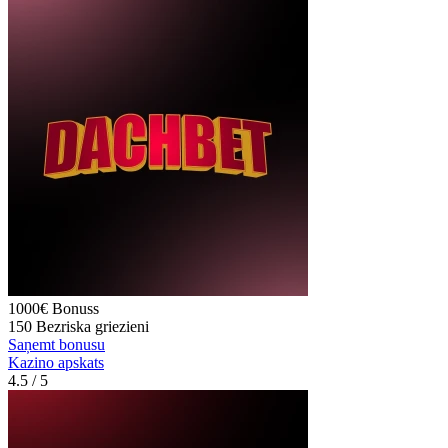
1000€
Bonuss
150
Bezriska griezieni
Saņemt bonusu
Kazino apskats
4.5
/ 5