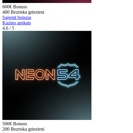
600€
Bonuss
400
Bezriska griezieni
Saņemt bonusu
Kazino apskats
4.6
/ 5
500€
Bonuss
200
Bezriska griezieni