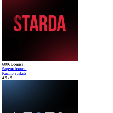
600€
Bonuss
Saņemt bonusu
Kazino apskats
4.5
/ 5