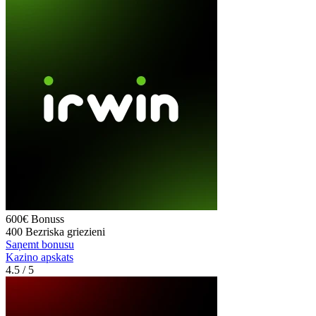
600€
Bonuss
400
Bezriska griezieni
Saņemt bonusu
Kazino apskats
4.5
/ 5