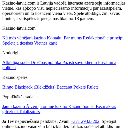
Kazino-latvia.com ir Latvijā vadošā interneta azartspēļu informācijas
vietne, kas apkopo visu nepieciešamo informāciju par azartspēlēm,
operatoriem un to licencēm vienā vietā. Spēlē atbildīgi, zini savus
limitus, azartspēles ir pieejamas tikai no 18 gadiem.
Kazino-latvia.com
Kā mēs vērtējam kazino
Kontakti
Par mums
Redakcionālie principi
Spēlētāja tiesības
Vietnes karte
Noderīgi
Atbildīga spēle
Drošības politika
Pazīsti savu klientu
Privātuma
politika
Kazino spēles
Bingo
Blackjack (Blekdžeks)
Baccarat
Pokers
Rulete
Populārākās sadaļas
Jauni kazino
Ārzemju online kazino
Kazino bonusi
Bezmaksas
griezieni
Totalizators
Ja Tev nepieciešama palīdzība: Zvani
+371 29323202
. Spēlējot
online kazino vajadzētu būt izklaidei. Lūdzu, spēlējiet atbildīgi un