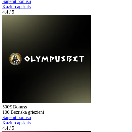
Saņemt bonusu
Kazino apskats
4.4
/ 5
500€
Bonuss
100
Bezriska griezieni
Saņemt bonusu
Kazino apskats
4.4
/ 5