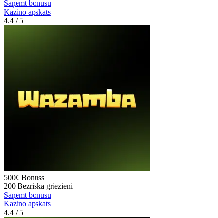
Saņemt bonusu
Kazino apskats
4.4
/ 5
500€
Bonuss
200
Bezriska griezieni
Saņemt bonusu
Kazino apskats
4.4
/ 5