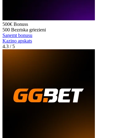
500€
Bonuss
500
Bezriska griezieni
Saņemt bonusu
Kazino apskats
4.3
/ 5