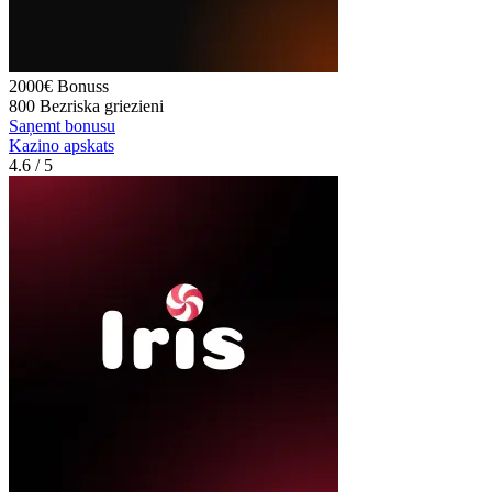
2000€
Bonuss
800
Bezriska griezieni
Saņemt bonusu
Kazino apskats
4.6
/ 5