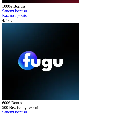
1000€
Bonuss
Saņemt bonusu
Kazino apskats
4.7
/ 5
600€
Bonuss
500
Bezriska griezieni
Saņemt bonusu