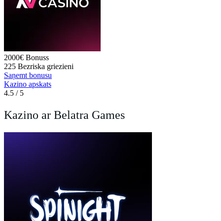
2000€
Bonuss
225
Bezriska griezieni
Saņemt bonusu
Kazino apskats
4.5
/ 5
Kazino ar Belatra Games