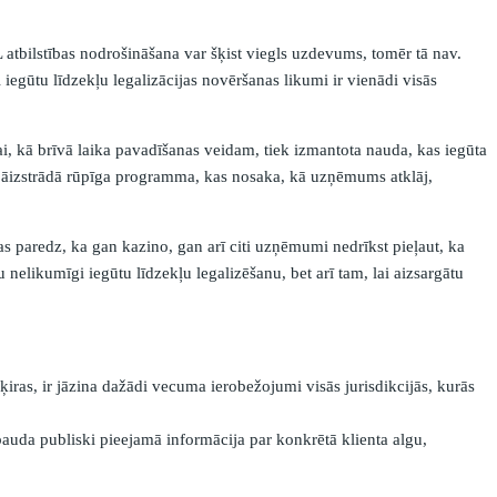
 atbilstības nodrošināšana var šķist viegls uzdevums, tomēr tā nav.
i iegūtu līdzekļu legalizācijas novēršanas likumi ir vienādi visās
, kā brīvā laika pavadīšanas veidam, tiek izmantota nauda, kas iegūta
izstrādā rūpīga programma, kas nosaka, kā uzņēmums atklāj,
kas paredz, ka gan kazino, gan arī citi uzņēmumi nedrīkst pieļaut, ka
 nelikumīgi iegūtu līdzekļu legalizēšanu, bet arī tam, lai aizsargātu
iras, ir jāzina dažādi vecuma ierobežojumi visās jurisdikcijās, kurās
rbauda publiski pieejamā informācija par konkrētā klienta algu,