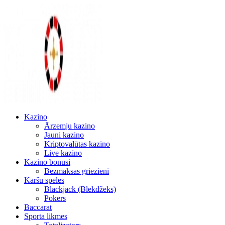
Kazino
Ārzemju kazino
Jauni kazino
Kriptovalūtas kazino
Live kazino
Kazino bonusi
Bezmaksas griezieni
Kāršu spēles
Blackjack (Blekdžeks)
Pokers
Baccarat
Sporta likmes