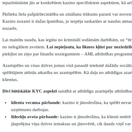
iepazīstināsim jūs ar konkrētiem kazino specifiskiem aspektiem, kā a
Pārlieku liela pašpārliecinātība un zināšanu trūkums parasti var noves
Kazino nozarei ir dažas īpatnības, jo iespēja saskarties ar naudas atmaz
nozarēs.
Lai mainītu naudu, kas iegūta no krimināli sodāmām darbībām, uz “tīr
no nelegāliem avotiem.
Lai nepieļautu, ka likmes kļūst par noziedz
piekļūst un ziņo par finanšu noziegumiem – AML atbilstības programma
Azartspēles un visas dzīves jomas visā pasaulē ietekmē dažādu sociālo 
spēlētājiem attīstās atkarība no azartspēlēm. Kā daļa no atbildīgas azar
klientus.
Divi būtiskākie KYC aspekti
saistībā ar atbildīgu azartspēļu atbilstīb
klienta vecuma pārbaude:
kazino ir jānodrošina, ka spēlēt neva
uzņēmums darbojas.
līdzekļu avota pārbaude:
kazino ir jānodrošina, ka klienti netēr
jāaprēķina viņa dzīves izmaksas un jānovērtē, cik daudz viņš var t