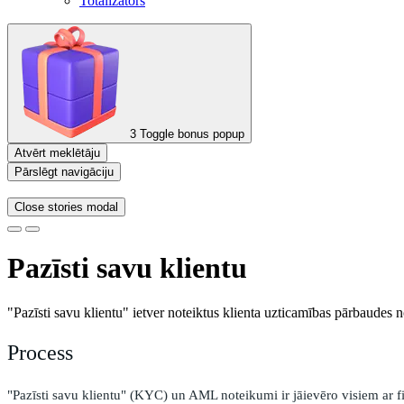
Totalizators
3
Toggle bonus popup
Atvērt meklētāju
Pārslēgt navigāciju
Close stories modal
Pazīsti savu klientu
"Pazīsti savu klientu" ietver noteiktus klienta uzticamības pārbaudes 
Process
"Pazīsti savu klientu" (KYC) un AML noteikumi ir jāievēro visiem ar fi