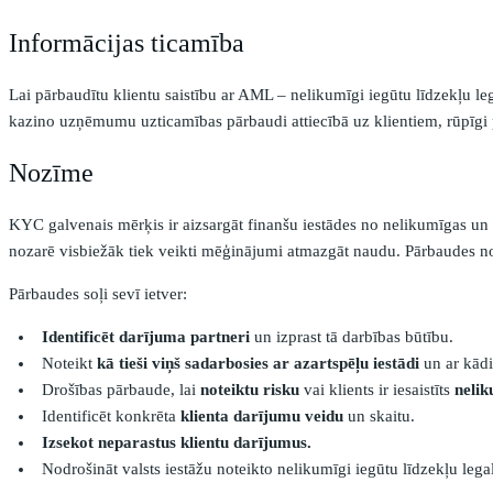
Informācijas ticamība
Lai pārbaudītu klientu saistību ar AML – nelikumīgi iegūtu līdzekļu leg
kazino uzņēmumu uzticamības pārbaudi attiecībā uz klientiem, rūpīg
Nozīme
KYC galvenais mērķis ir aizsargāt finanšu iestādes no nelikumīgas un 
nozarē visbiežāk tiek veikti mēģinājumi atmazgāt naudu. Pārbaudes nod
Pārbaudes soļi sevī ietver:
Identificēt darījuma partneri
un izprast tā darbības būtību.
Noteikt
kā tieši viņš sadarbosies ar azartspēļu iestādi
un ar kād
Drošības pārbaude, lai
noteiktu risku
vai klients ir iesaistīts
nelik
Identificēt konkrēta
klienta darījumu veidu
un skaitu.
Izsekot neparastus klientu darījumus.
Nodrošināt valsts iestāžu noteikto nelikumīgi iegūtu līdzekļu lega