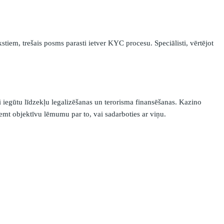
stiem, trešais posms parasti ietver KYC procesu. Speciālisti, vērtējot
 iegūtu līdzekļu legalizēšanas un terorisma finansēšanas. Kazino
emt objektīvu lēmumu par to, vai sadarboties ar viņu.