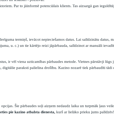
oriem. Par to jāinformē potenciālais klients. Tas aizsargā gan ieguldītājus
 derīguma termiņš, ievācot nepieciešamos datus. Lai salīdzinātu datus, 
ājuma, u. c.) un tie kārtējo reizi jāpārbauda, salīdzinot ar manuāli ievad
stus, ir vēl viena uzticamības pārbaudes metode. Vietnes pārstāvji lūgs ju
 digitālie paraksti palielina drošību. Kazino nozarē tiek pārbaudīti tād
na opcijas. Šie pārbaudes soļi aizņem nedaudz laika un turpmāk ļaus veik
eties pie kazino atbalsta dienesta,
kurš ar lielāko prieku jums palīdzēs!