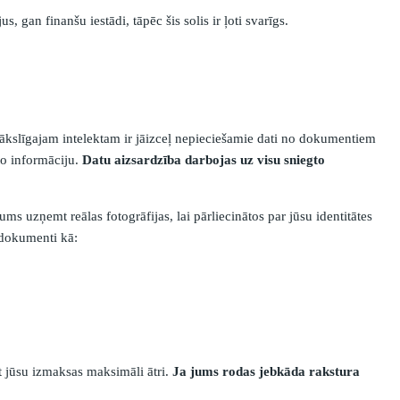
, gan finanšu iestādi, tāpēc šis solis ir ļoti svarīgs.
mākslīgajam intelektam ir jāizceļ nepieciešamie dati no dokumentiem
īto informāciju.
Datu aizsardzība darbojas uz visu sniegto
ms uzņemt reālas fotogrāfijas, lai pārliecinātos par jūsu identitātes
i dokumenti kā:
t jūsu izmaksas maksimāli ātri.
Ja jums rodas jebkāda rakstura