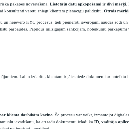
 riska pakāpes novērtēšana.
Lietotāju datu apkopošanai ir divi mērķi.
 lai konsultanti varētu sniegt klientam pienācīgu palīdzību.
Otrais mērķis
ammu un neievēro KYC procesus, tiek piemēroti ievērojami naudas sodi un 
stu pārbaudes. Papildus milzīgajām sankcijām, noteikumu pārkāpumi var 
utājumiem. Lai to izdarītu, klientam ir jāiesniedz dokumenti ar noteiktu 
par klienta darbībām kazino.
Šo procesu var veikt, izmantojot digitālās
 manuālu ievadīšanu, kā arī tādu dokumentu ielādi kā
ID, vadītāja aplie
dzei un iesaistei - pozitīvai.