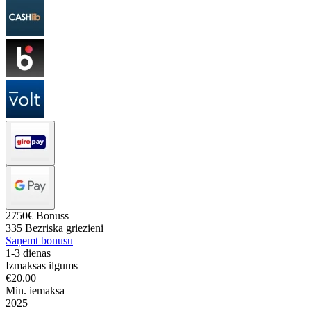
2750€
Bonuss
335
Bezriska griezieni
Saņemt bonusu
1-3 dienas
Izmaksas ilgums
€20.00
Min. iemaksa
2025