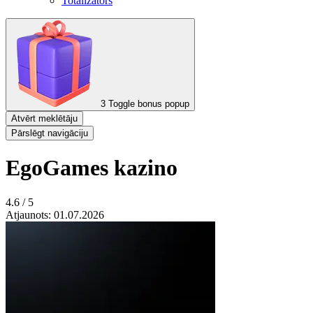
Totalizators
3
Toggle bonus popup
Atvērt meklētāju
Pārslēgt navigāciju
EgoGames kazino
4.6
/ 5
Atjaunots:
01.07.2026