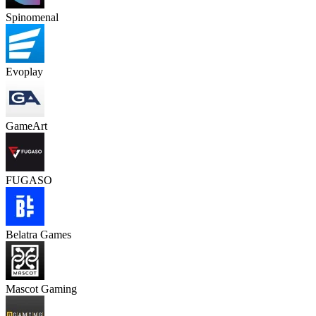
Spinomenal
Evoplay
GameArt
FUGASO
Belatra Games
Mascot Gaming