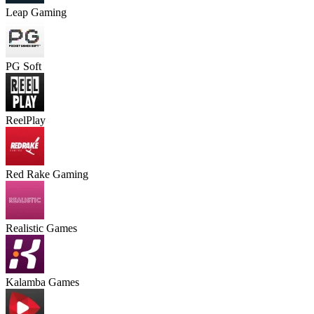
Leap Gaming
PG Soft
ReelPlay
Red Rake Gaming
Realistic Games
Kalamba Games