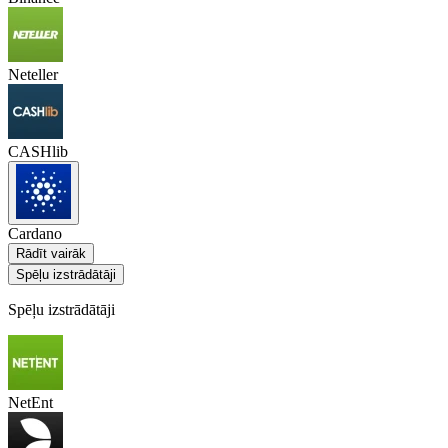
Neteller
CASHlib
Cardano
Rādīt vairāk
Spēļu izstrādātāji
Spēļu izstrādātāji
NetEnt