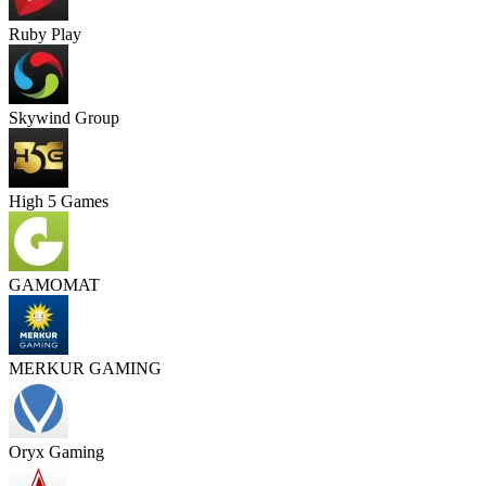
Ruby Play
Skywind Group
High 5 Games
GAMOMAT
MERKUR GAMING
Oryx Gaming