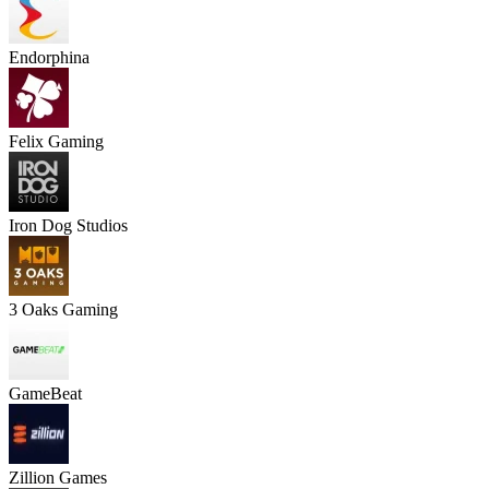
Endorphina
Felix Gaming
Iron Dog Studios
3 Oaks Gaming
GameBeat
Zillion Games