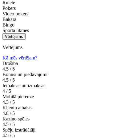
Rulete
Pokers
Video pokers
Bakara
Bingo
Sporta likmes
Vērtējums
Vērtējums
Kā mēs vērtējam?
Drošība
4.5
/ 5
Bonusi un piedāvājumi
4.5
/ 5
Iemaksas un izmaksas
4
/ 5
Mobilā pieredze
4.3
/ 5
Klientu atbalsts
4.8
/ 5
Kazino spēles
4.5
/ 5
Spēļu izstrādātāji
4.5
/ 5