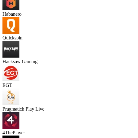
Habanero
Quickspin
Hacksaw Gaming
EGT
Pragmatich Play Live
4ThePlayer