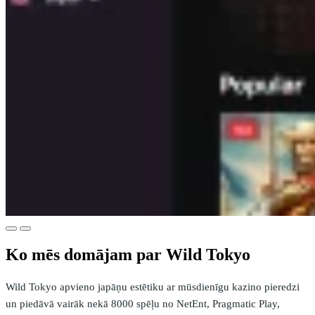
Ko mēs domājam par Wild Tokyo
Wild Tokyo apvieno japāņu estētiku ar mūsdienīgu kazino pieredzi
un piedāvā vairāk nekā 8000 spēļu no NetEnt, Pragmatic Play,