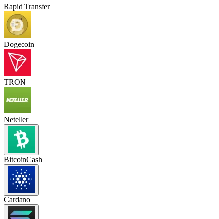
Rapid Transfer
Dogecoin
TRON
Neteller
BitcoinCash
Cardano