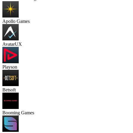
Apollo Games
AvatarUX
Playson
Betsoft
Booming Games