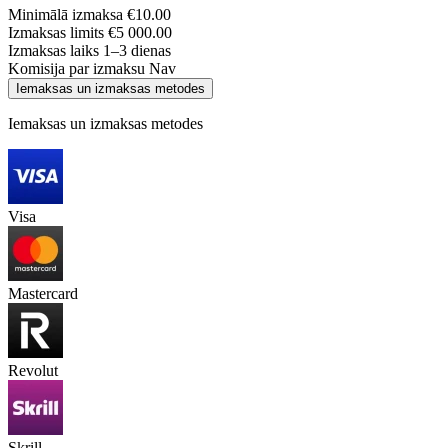
Minimālā izmaksa
€10.00
Izmaksas limits
€5 000.00
Izmaksas laiks
1–3 dienas
Komisija par izmaksu
Nav
Iemaksas un izmaksas metodes
Iemaksas un izmaksas metodes
Visa
Mastercard
Revolut
Skrill