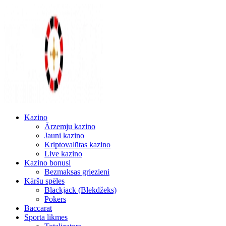
Kazino
Ārzemju kazino
Jauni kazino
Kriptovalūtas kazino
Live kazino
Kazino bonusi
Bezmaksas griezieni
Kāršu spēles
Blackjack (Blekdžeks)
Pokers
Baccarat
Sporta likmes