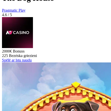
Pragmatic Play
4.6
/ 5
2000€
Bonuss
225
Bezriska griezieni
Spēlē ar īstu naudu