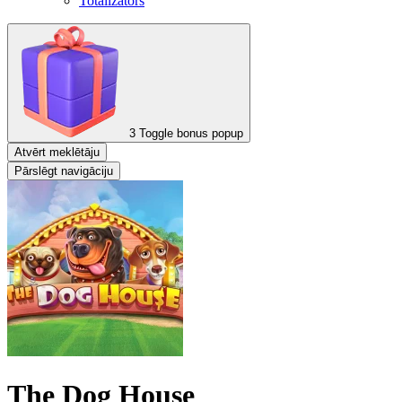
Totalizators
3
Toggle bonus popup
Atvērt meklētāju
Pārslēgt navigāciju
The Dog House