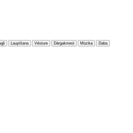
gļi
Laupīšana
Vēsture
Dārgakmeņi
Mūzika
Daba