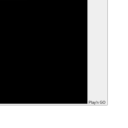
Play'n GO