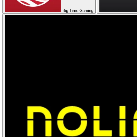
Big Time Gaming