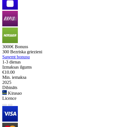
3000€
Bonuss
300
Bezriska griezieni
Saņemt bonusu
1-3 dienas
Izmaksas ilgums
€10.00
Min. iemaksa
2025
Dibināts
Kirasao
Licence